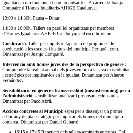
igualitaris: com funcionen i com impulsar-los. A càrrec de Juanjo
Compairé d’Homes Igualitaris-AHIGE Catalunya.
13:00 a 14:30h. Pausa – Dinar
14:30 a 16:00h. Tallers en paral·lel organitzats per membres
d’Homes Igualitaris-AHIGE Catalunya. Cal escollir-ne un:
Coeducació
: Taller per impulsar l’aparicio de programes de
coeducació a les escoles i instituts del municipi. Per què i com.
Dinamitzat per Juanjo Compairé.
Intervenció amb homes joves des de la perspectiva de gènere
:
Comprendre la realitat actual dels joves entorn a la seva masculinitat
i estratègies per implicar-los en la igualtat. Dinamitzat per Aharon
Fernández.
Sensibilització en gènere i transversalitat (meanstreaming) per a
l’administració
: sensibilitzar, analitzar i proposar accions útils.
Dinamitzat per Paco Abril.
Accions concretes al Municipi
: espai per a dissenyar un primer
esborrany de pla estratègic per implicar els homes del municipi o
comarca. Dinamitzat per Daniel Gabarró.
16:15 a 17:45 Repetició dels tallers-seminaris anteriors. Cal