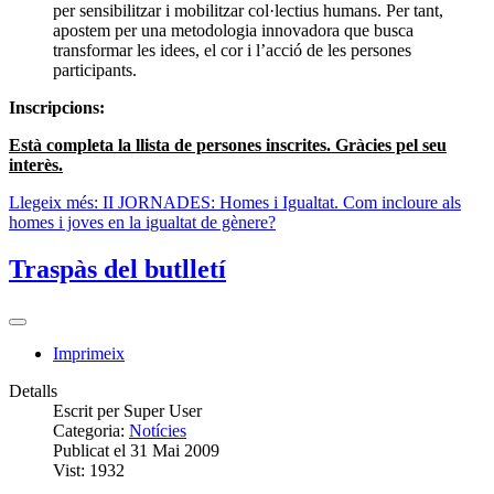
per sensibilitzar i mobilitzar col·lectius humans. Per tant,
apostem per una metodologia innovadora que busca
transformar les idees, el cor i l’acció de les persones
participants.
Inscripcions:
Està completa la llista de persones inscrites. Gràcies pel seu
interès.
Llegeix més: II JORNADES: Homes i Igualtat. Com incloure als
homes i joves en la igualtat de gènere?
Traspàs del butlletí
Imprimeix
Detalls
Escrit per
Super User
Categoria:
Notícies
Publicat el 31 Mai 2009
Vist: 1932