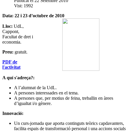
Publicat el 22 Setembre 2010
Vist: 1992
Data: 22 i 23 d’octubre de 2010
Lloc:
UdL,
Cappont,
Facultat de dret i
economia.
Preu:
gratuït.
PDF de
l'activitat
A quí s'adreça?:
A l’alumnat de la UdL.
A persones interessades en el tema.
A persones que, per motius de feina, treballin en àrees
d’igualtat i/o gènere.
Innovació:
Un curs-jornada que aporta continguts teòrics capdavanters,
facilita espais de transformació personal i una accions socials