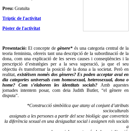
Preu:
Gratuïta
Tríptic de l'activitat
Pòster de l'activitat
Presentació:
El concepte de
gènere*
és una categoria central de la
teoria feminista, ofereix tant una descripció de la subordinació de la
dona, com una explicació de les seves causes i conseqüències i la
prescripció d’estratègies per a la seva superació, ja que el seu
objectiu és transformar la posició de la dona a la societat. Però en
realitat,
existèixen només dos gèneres?
Es poden acceptar avui en
dia categories universals com homosexual, heterosexual, dona o
home? Com s’elaboren les identitats socials?
Amb aquestes
jornades intentem posar, com deia Judith Butler, “el gènere en
disputa”.
*Construcció simbòlica que atany al conjunt d’atributs
socioculturals
assignats a les persones a partir del sexe biològic que converteix
la diferència sexual en una desigualtat social i assignen rols socials
a