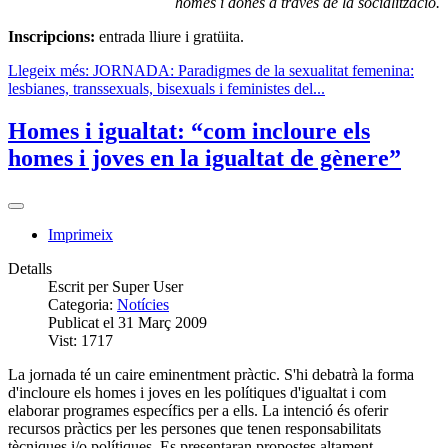
homes i dones a través de la socialització.
Inscripcions:
entrada lliure i gratüita.
Llegeix més: JORNADA: Paradigmes de la sexualitat femenina:
lesbianes, transsexuals, bisexuals i feministes del...
Homes i igualtat: “com incloure els
homes i joves en la igualtat de gènere”
Imprimeix
Detalls
Escrit per
Super User
Categoria:
Notícies
Publicat el 31 Març 2009
Vist: 1717
La jornada té un caire eminentment pràctic. S'hi debatrà la forma
d'incloure els homes i joves en les polítiques d'igualtat i com
elaborar programes específics per a ells. La intenció és oferir
recursos pràctics per les persones que tenen responsabilitats
tècniques i/o polítiques. Es presentaran propostes altament