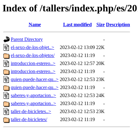
Index of /tallers/index.php/es/2
Name
Last modified
Size
Description
Parent Directory
-
el-sexo-de-los-objet..>
2023-02-12 13:09
22K
el-sexo-de-los-objetos/
2023-02-12 11:19
-
introduccion-estereo..>
2023-02-12 12:57
20K
introduccion-estereo..>
2023-02-12 11:19
-
quien-puede-hacer-qu..>
2023-02-12 12:53
23K
quien-puede-hacer-qu..>
2023-02-12 11:19
-
saberes-y-aportacion..>
2023-02-12 12:53
24K
saberes-y-aportacion..>
2023-02-12 11:19
-
taller-de-bicicletes..>
2023-02-12 12:53
23K
taller-de-bicicletes/
2023-02-12 11:19
-