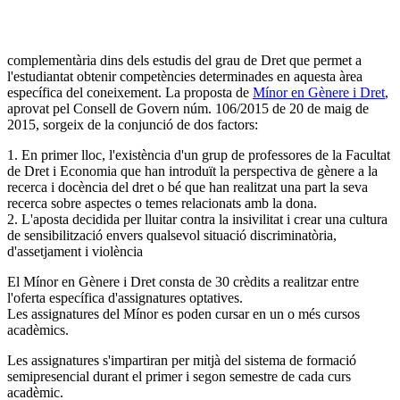
complementària dins dels estudis del grau de Dret que permet a
l'estudiantat obtenir competències determinades en aquesta àrea
específica del coneixement. La proposta de
Mínor en Gènere i Dret
,
aprovat pel Consell de Govern núm. 106/2015 de 20 de maig de
2015, sorgeix de la conjunció de dos factors:
1. En primer lloc, l'existència d'un grup de professores de la Facultat
de Dret i Economia que han introduït la perspectiva de gènere a la
recerca i docència del dret o bé que han realitzat una part la seva
recerca sobre aspectes o temes relacionats amb la dona.
2. L'aposta decidida per lluitar contra la insivilitat i crear una cultura
de sensibilització envers qualsevol situació discriminatòria,
d'assetjament i violència
El Mínor en Gènere i Dret consta de 30 crèdits a realitzar entre
l'oferta específica d'assignatures optatives.
Les assignatures del Mínor es poden cursar en un o més cursos
acadèmics.
Les assignatures s'impartiran per mitjà del sistema de formació
semipresencial durant el primer i segon semestre de cada curs
acadèmic.