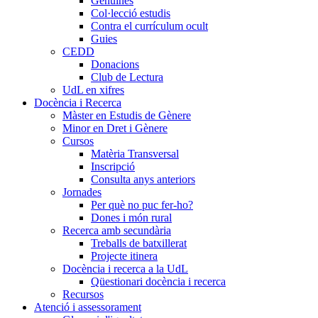
Genuïnes
Col·lecció estudis
Contra el currículum ocult
Guies
CEDD
Donacions
Club de Lectura
UdL en xifres
Docència i Recerca
Màster en Estudis de Gènere
Minor en Dret i Gènere
Cursos
Matèria Transversal
Inscripció
Consulta anys anteriors
Jornades
Per què no puc fer-ho?
Dones i món rural
Recerca amb secundària
Treballs de batxillerat
Projecte itinera
Docència i recerca a la UdL
Qüestionari docència i recerca
Recursos
Atenció i assessorament